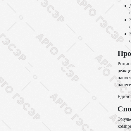
Про
Рицини
реакци
нанося
нанесе
Единст
Спо
Эмульс
компре