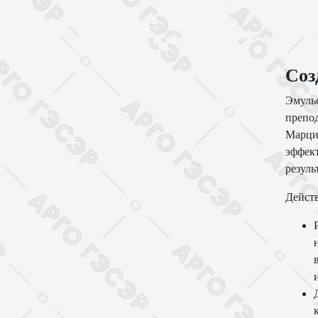
Соз
Эмуль
препод
Марци
эффект
резуль
Дейст