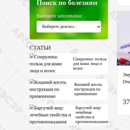
Поиск по болезням
Выберите заболевание
СТАТЬИ
Спирулина: польза
для кожи лица и
волос
Эму
Оч
Кошачий коготь
инструкция по
применению
37
Барсучий жир:
лечебные
свойства и
противопоказания