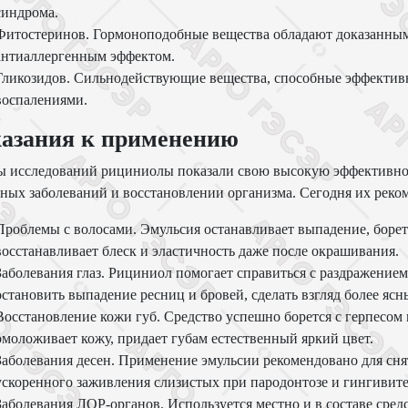
синдрома.
Фитостеринов. Гормоноподобные вещества обладают доказанны
антиаллергенным эффектом.
Гликозидов. Сильнодействующие вещества, способные эффективн
воспалениями.
азания к применению
ды исследований рициниолы показали свою высокую эффективно
ных заболеваний и восстановлении организма. Сегодня их реко
Проблемы с волосами. Эмульсия останавливает выпадение, борет
восстанавливает блеск и эластичность даже после окрашивания.
Заболевания глаз. Рициниол помогает справиться с раздражение
остановить выпадение ресниц и бровей, сделать взгляд более ясн
Восстановление кожи губ. Средство успешно борется с герпесом
омоложивает кожу, придает губам естественный яркий цвет.
Заболевания десен. Применение эмульсии рекомендовано для сня
ускоренного заживления слизистых при пародонтозе и гингивите
Заболевания ЛОР-органов. Используется местно и в составе сред