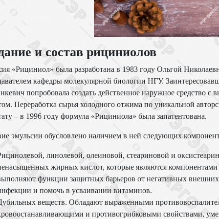
дание и состав рициниолов
сия «Рициниол» была разработана в 1983 году Ольгой Николае
авателем кафедры молекулярной биологии НГУ. Заинтересовавш
нкевич попробовала создать действенное наружное средство с
ом. Переработка сырья холодного отжима по уникальной автор
тату – в 1996 году формула «Рициниола» была запатентована.
вие эмульсии обусловлено наличием в ней следующих компонент
Рицинолевой, линолевой, олеиновой, стеариновой и оксистеарино
ненасыщенных жирных кислот, которые являются компонентами к
выполняют функции защитных барьеров от негативных внешних 
инфекции и помочь в усваивании витаминов.
Дубильных веществ. Обладают выраженными противовоспалите
кровоостанавливающими и противогрибковыми свойствами, умен