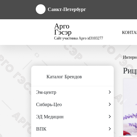
Санкт-Петербург
Арго
Гэсэр
КОНТА
Сайт участника Арго id3103277
Интерн
Риц
Каталог Брендов
Эм-центр
Сибирь-Цео
ЭД Медицин
ВПК