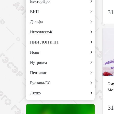
ВекторПро
31
ВИП
Дэльфа
Интеллект-К
НИИ ЛОП и НТ
Новь
Нутрикеа
Пенталис
Руслана-ЕС
Эму
Мол
Ляпко
31