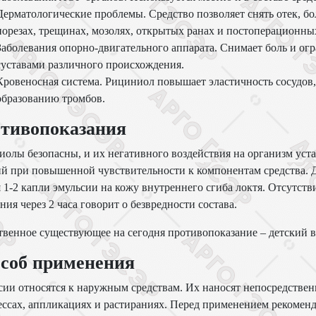
Дерматологические проблемы. Средство позволяет снять отек, бол
порезах, трещинах, мозолях, открытых ранах и постоперационны
Заболевания опорно-двигательного аппарата. Снимает боль и ог
суставами различного происхождения.
Кровеносная система. Рициниол повышает эластичность сосудов, 
образованию тромбов.
тивопоказания
олы безопасны, и их негативного воздействия на организм уст
й при повышенной чувствительности к компонентам средства. Д
 1-2 капли эмульсии на кожу внутреннего сгиба локтя. Отсутств
ния через 2 часа говорит о безвредности состава.
венное существующее на сегодня противопоказание – детский во
соб применения
ии относятся к наружным средствам. Их наносят непосредствен
ссах, аппликациях и растираниях. Перед применением рекоменд