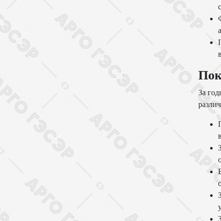
Пок
За го
различ