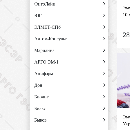
ФитоЛайн
Эму
10 
ЮГ
ЭЛМЕТ-СПб
28
Алтом-Консульт
Марианна
АРГО ЭМ-1
Апифарм
Дон
Биолит
Биакс
Эму
Быков
Укр