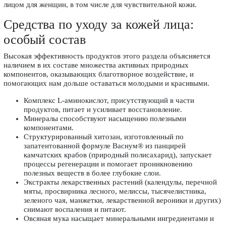
лицом для женщин, в том числе для чувствительной кожи.
Средства по уходу за кожей лица:
особый состав
Высокая эффективность продуктов этого раздела объясняется
наличием в их составе множества активных природных
компонентов, оказывающих благотворное воздействие, и
помогающих нам дольше оставаться молодыми и красивыми.
Комплекс L-аминокислот, присутствующий в части
продуктов, питает и усиливает восстановление.
Минералы способствуют насыщению полезными
компонентами.
Структурированный хитозан, изготовленный по
запатентованной формуле Васнум® из панцирей
камчатских крабов (природный полисахарид), запускает
процессы регенерации и помогает проникновению
полезных веществ в более глубокие слои.
Экстракты лекарственных растений (календулы, перечной
мяты, просвирника лесного, мелиссы, тысячелистника,
зеленого чая, манжетки, лекарственной вероники и других)
снимают воспаления и питают.
Овсяная мука насыщает минеральными ингредиентами и