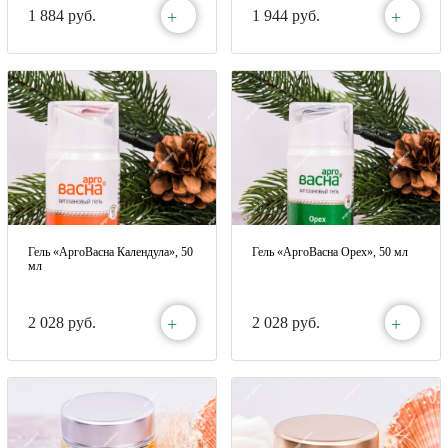
+
+
1 884 руб.
1 944 руб.
Гель «АргоВасна Календула», 50
Гель «АргоВасна Орех», 50 мл
мл
+
+
2 028 руб.
2 028 руб.