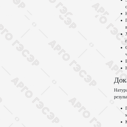
Док
Натура
резуль