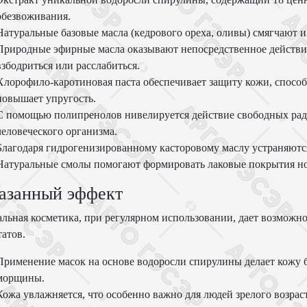
обезвоживания.
Натуральные базовые масла (кедрового ореха, оливы) смягчают и
Природные эфирные масла оказывают непосредственное действие 
взбодриться или расслабиться.
Хлорофило-каротиновая паста обеспечивает защиту кожи, способ
повышает упругость.
С помощью полипренолов нивелируется действие свободных рад
человеческого организма.
Благодаря гидрогенизированному касторовому маслу устраняютс
Натуральные смолы помогают формировать лаковые покрытия но
азанный эффект
льная косметика, при регулярном использовании, дает возможн
татов.
Применение масок на основе водоросли спирулины делает кожу б
морщины.
Кожа увлажняется, что особенно важно для людей зрелого возраст