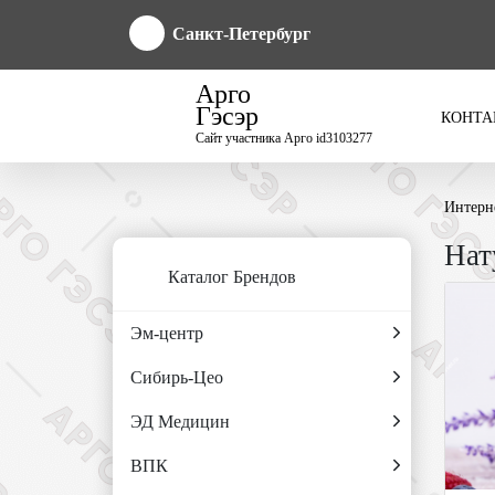
Санкт-Петербург
Арго
Гэсэр
КОНТА
Сайт участника Арго id3103277
Интерн
Нат
Каталог Брендов
Эм-центр
Сибирь-Цео
ЭД Медицин
ВПК