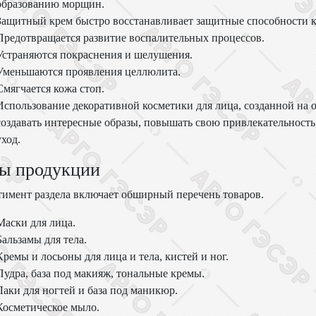
образованию морщин.
Защитный крем быстро восстанавливает защитные способности 
Предотвращается развитие воспалительных процессов.
Устраняются покраснения и шелушения.
Уменьшаются проявления целлюлита.
Смягчается кожа стоп.
Использование декоративной косметики для лица, созданной на 
создавать интересные образы, повышать свою привлекательност
уход.
ы продукции
имент раздела включает обширный перечень товаров.
Маски для лица.
Бальзамы для тела.
Кремы и лосьоны для лица и тела, кистей и ног.
Пудра, база под макияж, тональные кремы.
Лаки для ногтей и база под маникюр.
Косметическое мыло.