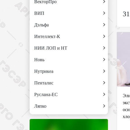
ВекторПро
31
ВИП
Дэльфа
Интеллект-К
НИИ ЛОП и НТ
Новь
Нутрикеа
Пенталис
Руслана-ЕС
Эли
экс
Ляпко
оси
хло