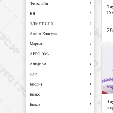
ФитоЛайн
Эму
10 
ЮГ
ЭЛМЕТ-СПб
28
Алтом-Консульт
Марианна
АРГО ЭМ-1
Апифарм
Дон
Биолит
Биакс
Эму
Быков
взо