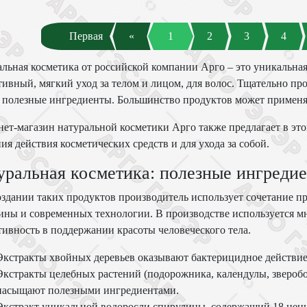
Первая
«
1
2
3
4
льная косметика от российской компании Арго – это уникальна
ивный, мягкий уход за телом и лицом, для волос. Тщательно пр
 полезные ингредиенты. Большинство продуктов может применя
ет-магазин натуральной косметики Арго также предлагает в это
ия действия косметических средств и для ухода за собой.
уральная косметика: полезные ингреди
здании таких продуктов производитель использует сочетание 
ны и современных технологии. В производстве используется м
ивность в поддержании красоты человеческого тела.
Экстракты хвойных деревьев оказывают бактерицидное действие
Экстракты целебных растений (подорожника, календулы, зверобоя
насыщают полезными ингредиентами.
Экстракт уникальной водоросли спирулины, содержащий 18 ценны