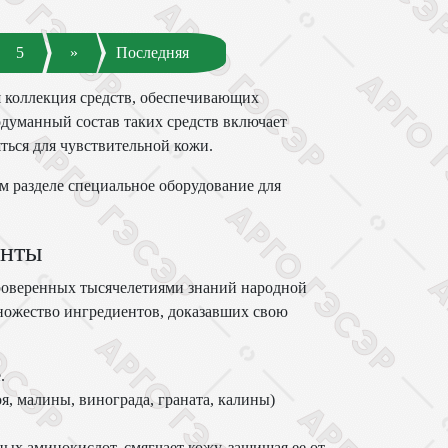
5
»
Последняя
я коллекция средств, обеспечивающих
одуманный состав таких средств включает
ться для чувствительной кожи.
м разделе специальное оборудование для
енты
проверенных тысячелетиями знаний народной
ножество ингредиентов, доказавших свою
.
, малины, винограда, граната, калины)
х аминокислот, смягчает кожу, защищая ее от