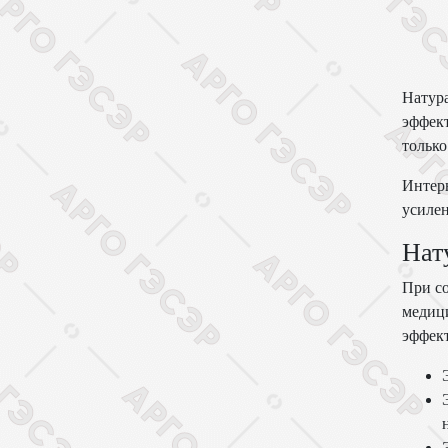
Натура
эффект
только
Интерн
усилен
Нат
При со
медици
эффект