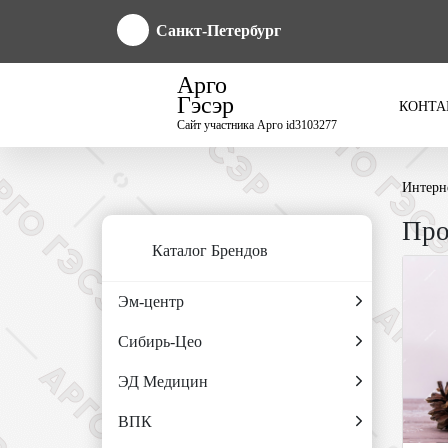
Санкт-Петербург
Арго
Гэсэр
КОНТА
Сайт участника Арго id3103277
Интерн
Про
Каталог Брендов
Эм-центр
Сибирь-Цео
ЭД Медицин
ВПК