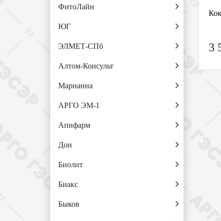
ФитоЛайн
Кок
ЮГ
3 
ЭЛМЕТ-СПб
Алтом-Консульт
Марианна
АРГО ЭМ-1
Апифарм
Дон
Биолит
Биакс
Быков