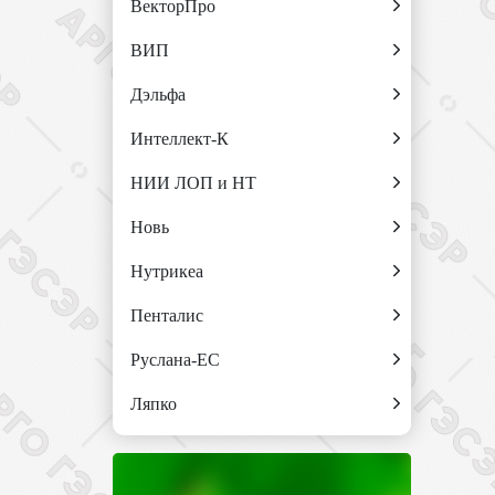
ВекторПро
ВИП
Дэльфа
Интеллект-К
НИИ ЛОП и НТ
Новь
Нутрикеа
Пенталис
Руслана-ЕС
Ляпко