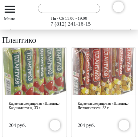
Пн - Сб 11.00 - 19.00
+7 (812) 241-16-15
Интернет-магазин АРГО ГЭСЭР
Каталог
Оздоровительное питание «Арго»
Плантико
Карамель леденцовая «Плантико
Карамель леденцовая «Плантико
Кардиолептин», 33 г
Лептопротект», 33 г
+
+
204 руб.
204 руб.