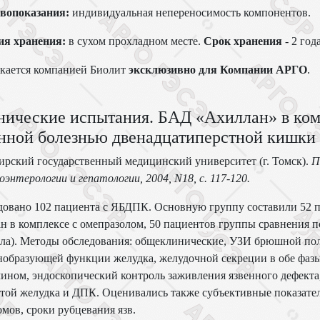
вопоказания:
индивидуальная непереносимость компонентов.
ия хранения:
в сухом прохладном месте.
Срок хранения
- 2 года
кается компанией
Биолит
эксклюзивно для Компании АРГО
.
нические испытания. БАД «Ахиллан» в ко
енной болезнью двенадцатиперстной кишки
рский государственный медицинский университет (г. Томск).
П
энтерологии и гепатологии, 2004,
N18, с. 117-120.
овано 102 пациента с ЯБДПК. Основную группу составили 52 п
н в комплексе с омепразолом, 50 пациентов группы сравнения п
ла). Методы обследования: общеклинические, УЗИ брюшной пол
нобразующей функции желудка, желудочной секреции в обе фаз
ином, эндоскопический контроль заживления язвенного дефекта
той желудка и ДПК. Оценивались также субъективные показател
мов, сроки рубцевания язв.