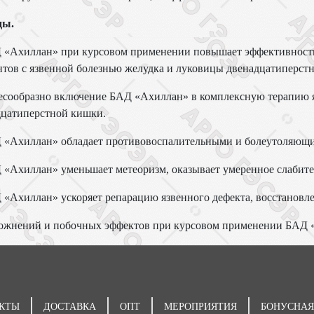
ды.
Д «Ахиллан» при курсовом применении повышает эффективност
тов с язвенной болезнью желудка и луковицы двенадцатиперст
лесообразно включение БАД «Ахиллан» в комплексную терапию 
дцатиперстной кишки.
Д «Ахиллан» обладает противовоспалительными и болеутоляющ
 «Ахиллан» уменьшает метеоризм, оказывает умеренное слабител
 «Ахиллан» ускоряет репарацию язвенного дефекта, восстановл
ложнений и побочных эффектов при курсовом применении БАД 
КТЫ
ДОСТАВКА
ОПТ
МЕРОПРИЯТИЯ
БОНУСНАЯ