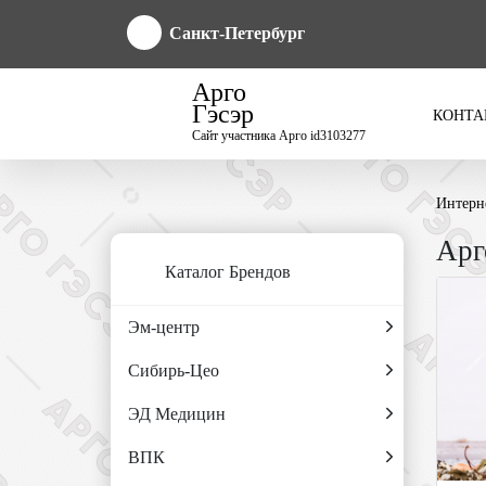
Санкт-Петербург
Арго
Гэсэр
КОНТА
Сайт участника Арго id3103277
Интерн
Арг
Каталог Брендов
Эм-центр
Сибирь-Цео
ЭД Медицин
ВПК