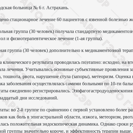
дская больница № 6 г. Астрахань.
ено стационарное лечение 60 пациентов с язвенной болезнью 
льная группа (30 человек) получала стандартную медикаментоз
ол и физиотерапевтическое лечение (1-ая группа).
ая группа (30 человек) дополнительно к медикаментозной тера
 клинического результата проводилась поэтапно: исходно, на в
ала лечения. Учитывались основные субъективные проявления за
, тошнота, рвота, нарушение стула (запоры), метеоризм. Оценк
ка заболевания осуществлялась самими больными по 10-ти баль
таты ежедневно регистрировались. Эзофагогастродуоденоскопия
надцатый дни исследований.
таты: во 2-й группе по сравнению с первой установлено более р
ков как боль в эпигастральной области, изжога, метеоризм, рво
лась положительная эндоскопическая динамика. Однако сроки р
ой группы значительно короче, и эффективность терапии выше.