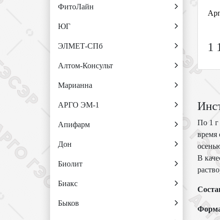
ФитоЛайн
Арг
ЮГ
1 
ЭЛМЕТ-СПб
Алтом-Консульт
Марианна
Инс
АРГО ЭМ-1
По 1 г
Апифарм
время 
Дон
осенью
В каче
Биолит
раство
Биакс
Соста
Быков
Форма