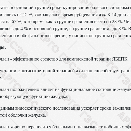
таты: в основной группе сроки купирования болевого синдрома
ивались на 15 %, сокращалось время рубцевания язв. К 14 дню л
ся на 67 %, в то время как в группе сравнения всего на 28 %. Ч
илось до 4 % в основной группе, в группе сравнения - до 8 %. 
пепсина в обе фазы пищеварения, у пациентов группы сравнени
ды.
ллан - эффективное средство для комплексной терапии ЯБДПК.
очетании с антисекреторной терапией ахиллан способствует р
К.
иллан положительно влияет на функциональное состояние желуд
нообразующую функцию желудка.
данным эндоскопического исследования ускоряет сроки заживле
той оболочки желудка.
ллан хорошо переносится больными и не вызывает побочных эф