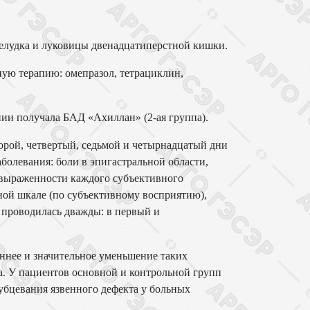
желудка и луковицы двенадцатиперстной кишки.
ную терапию: омепразол, тетрациклин,
пии получала БАД «Ахиллан» (2-ая группа).
торой, четвертый, седьмой и четырнадцатый дни
болевания: боли в эпигастральной области,
а выраженности каждого субъективного
ной шкале (по субъективному восприятию),
 проводилась дважды: в первый и
аннее и значительное уменьшение таких
та. У пациентов основной и контрольной групп
убцевания язвенного дефекта у больных