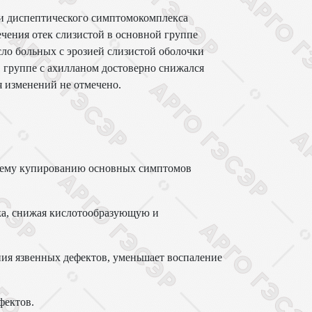
 и диспептического симптомокомплекса
ечения отек слизистой в основной группе
исло больных с эрозией слизистой оболочки
В группе с ахилланом достоверно снижался
я изменений не отмечено.
аннему купированию основных симптомов
ка, снижая кислотообразующую и
ния язвенных дефектов, уменьшает воспаление
фектов.