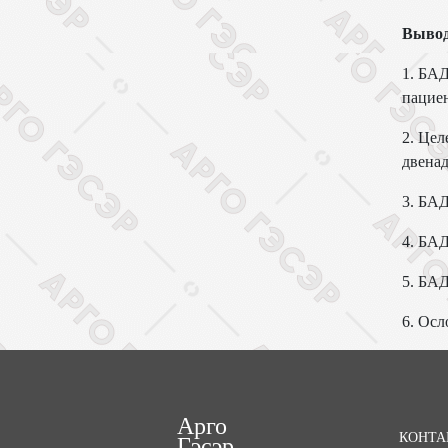
Выво
1. БА
пациен
2. Це
двена
3. БА
4. БАД
5. БАД
6. Ос
Арго
КОНТА
Гэсэр