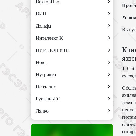
ВекторПро
Проти
ВИП
Услов
Дэльфа
Выпус
Интеллект-К
Кли
НИИ ЛОП и НТ
язв
Новь
1.
Сиби
Нутрикеа
га
стро
Пенталис
Обслед
ахилла
Руслана-ЕС
девяси
пепси
Ляпко
гистам
слизис
синдро