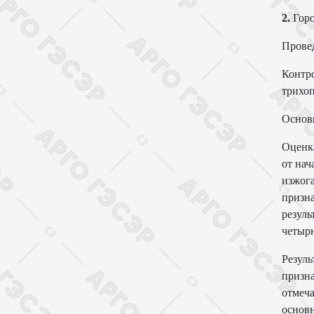
2.
Горо
Провед
Контро
трихоп
Основн
Оценка
от нач
изжога
призна
резуль
четыр
Резуль
призна
отмеча
основн