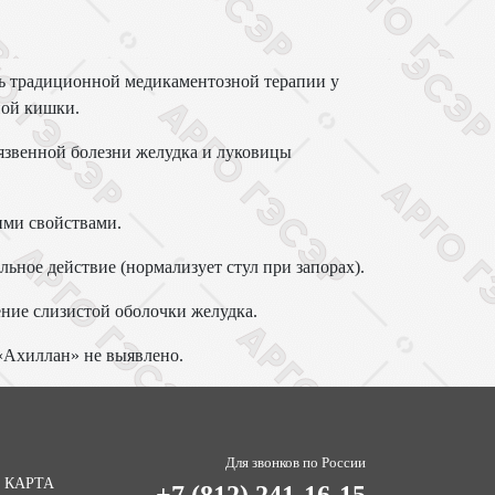
ь традиционной медикаментозной терапии у
ной кишки.
язвенной болезни желудка и луковицы
ими свойствами.
ьное действие (нормализует стул при запорах).
ение слизистой оболочки желудка.
«Ахиллан» не выявлено.
Для звонков по России
 КАРТА