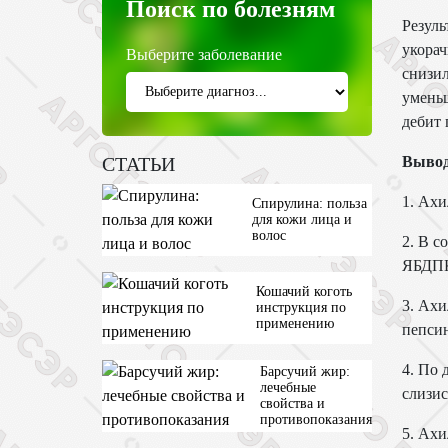
Поиск по болезням
Резуль
укорач
Выберите заболевание
снизил
уменьш
дебит 
СТАТЬИ
Выво
1. Ахи
Спирулина: польза
для кожи лица и
волос
2. В с
ЯБДП
Кошачий коготь
3. Ах
инструкция по
применению
пепси
4. По 
Барсучий жир:
лечебные
слизис
свойства и
противопоказания
5. Ахи