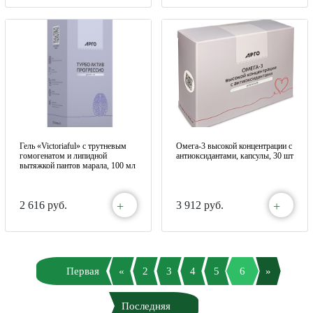
Гель «Victoriaful» с трутневым
Омега-3 высокой концентрации с
гомогенатом и липидной
антиоксидантами, капсулы, 30 шт
вытяжкой пантов марала, 100 мл
+
+
2 616 руб.
3 912 руб.
Первая
«
2
3
4
5
6
»
Последняя