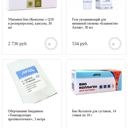
Убихинон Био (Комплекс с Q10
Гель увлажняющий для
и ресвератролом), капсулы, 30
интимной гигиены «Блаженство
шт
Актив», 30 мл
+
+
2 736 руб.
534 руб.
Обертывание бандажное
Био Коллаген для суставов, 14
«Тонизирующее
стиков по 10 г
противоотечное», 3 метра