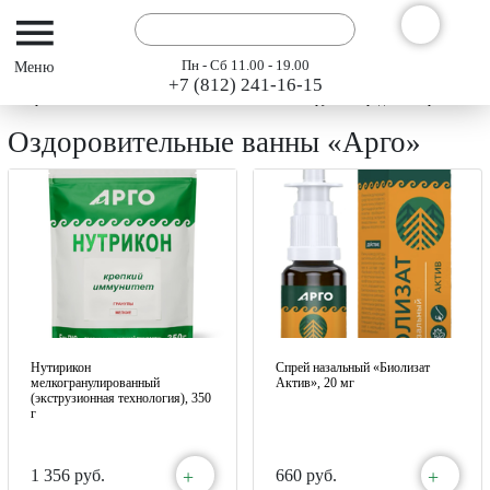
Пн - Сб 11.00 - 19.00
+7 (812) 241-16-15
Интернет-магазин АРГО ГЭСЭР
Каталог
Наружные средства «Арго»
Оздоровительные ванны «Арго»
Нутирикон
Спрей назальный «Биолизат
мелкогранулированный
Актив», 20 мг
(экструзионная технология), 350
г
+
+
1 356 руб.
660 руб.