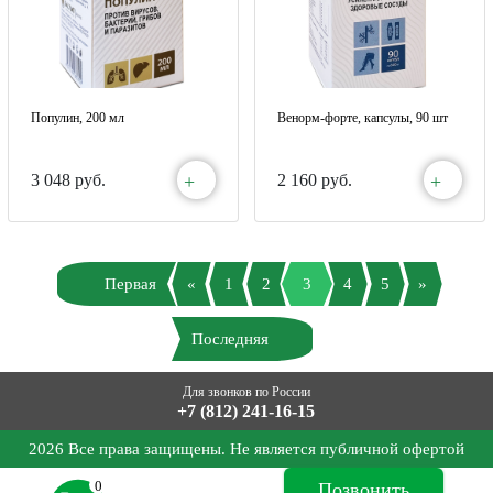
Популин, 200 мл
Венорм-форте, капсулы, 90 шт
+
+
3 048 руб.
2 160 руб.
Первая
«
1
2
3
4
5
»
Последняя
Для звонков по России
+7 (812) 241-16-15
2026 Все права защищены. Не является публичной офертой
0
Позвонить