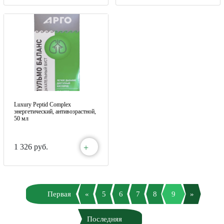
Luxury Peptid Complex
энергетический, антивозрастной,
50 мл
+
1 326 руб.
Первая
«
5
6
7
8
9
»
Последняя