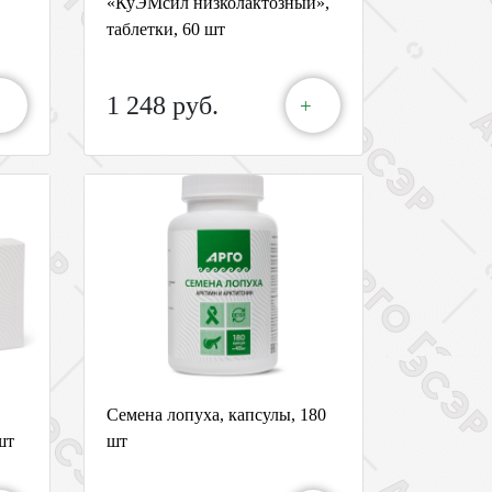
«КуЭМсил низколактозный»,
таблетки, 60 шт
1 248 руб.
+
Семена лопуха, капсулы, 180
шт
шт