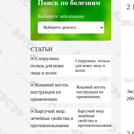
Поиск по болезням
2 
Выберите заболевание
СТАТЬИ
Спирулина: польза
для кожи лица и
волос
Кошачий коготь
Экс
инструкция по
применению
200
Барсучий жир:
лечебные
свойства и
противопоказания
2 