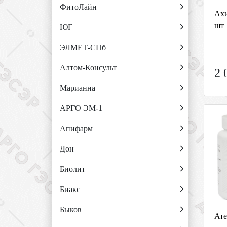
ФитоЛайн
Ахи
шт
ЮГ
ЭЛМЕТ-СПб
Алтом-Консульт
2 
Марианна
АРГО ЭМ-1
Апифарм
Дон
Биолит
Биакс
Быков
Ате