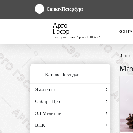
Санкт-Петербург
Арго
Гэсэр
КОНТА
Сайт участника Арго id3103277
Интерн
Маз
Каталог Брендов
Эм-центр
Сибирь-Цео
ЭД Медицин
ВПК