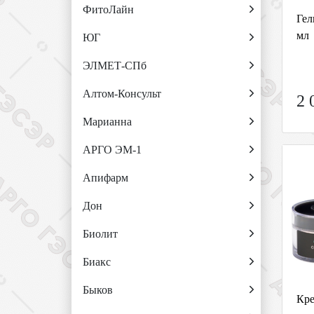
ФитоЛайн
Гел
мл
ЮГ
ЭЛМЕТ-СПб
Алтом-Консульт
2 
Марианна
АРГО ЭМ-1
Апифарм
Дон
Биолит
Биакс
Быков
Кре