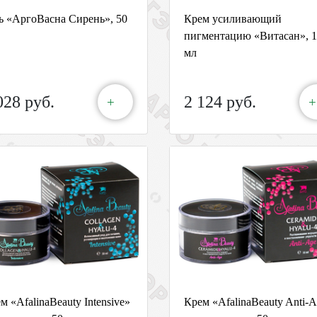
ь «АргоВасна Сирень», 50
Крем усиливающий
пигментацию «Витасан», 
мл
028 руб.
2 124 руб.
+
+
м «AfalinaBeauty Intensive»
Крем «AfalinaBeauty Anti-