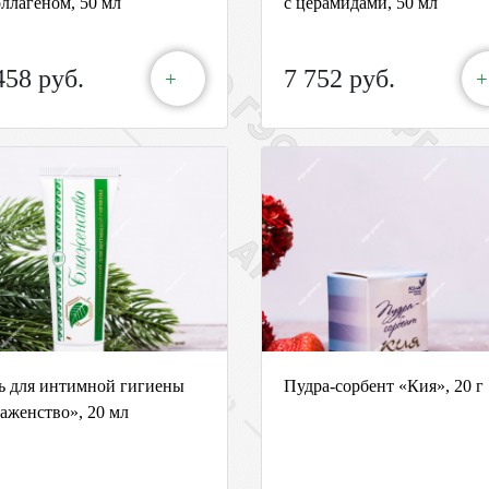
оллагеном, 50 мл
с церамидами, 50 мл
458 руб.
7 752 руб.
+
+
ь для интимной гигиены
Пудра-сорбент «Кия», 20 г
аженство», 20 мл