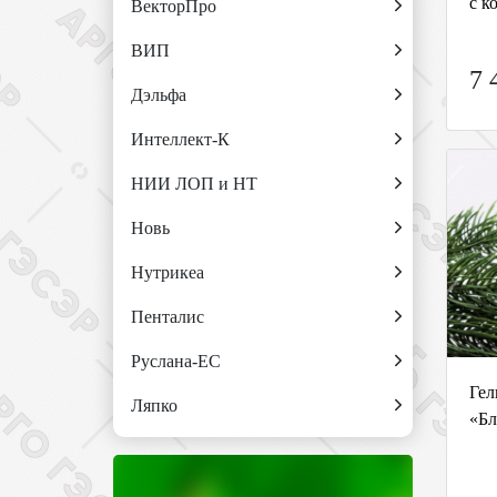
с к
ВекторПро
ВИП
7 
Дэльфа
Интеллект-К
НИИ ЛОП и НТ
Новь
Нутрикеа
Пенталис
Руслана-ЕС
Гел
Ляпко
«Бл