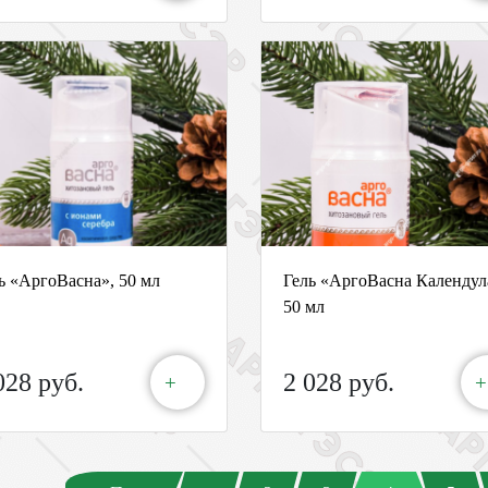
ь «АргоВасна», 50 мл
Гель «АргоВасна Календул
50 мл
028 руб.
2 028 руб.
+
+