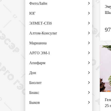
ФитоЛайн
Эму
Шал
ЮГ
ЭЛМЕТ-СПб
97
Алтом-Консульт
Марианна
АРГО ЭМ-1
Апифарм
Дон
Биолит
Биакс
Гел
Быков
25 