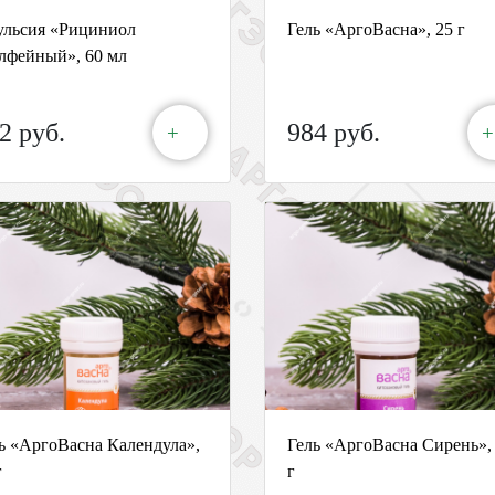
льсия «Рициниол
Гель «АргоВасна», 25 г
фейный», 60 мл
2 руб.
984 руб.
+
+
ь «АргоВасна Календула»,
Гель «АргоВасна Сирень»,
г
г