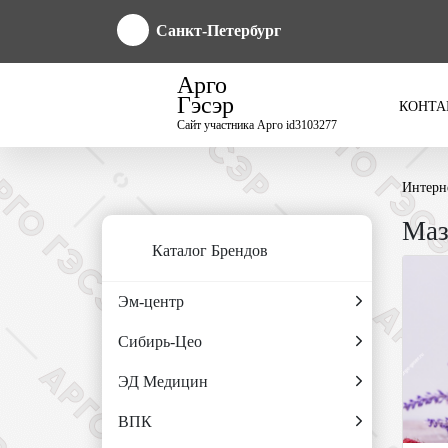
Санкт-Петербург
Арго
Гэсэр
КОНТА
Сайт участника Арго id3103277
Интерн
Маз
Каталог Брендов
Эм-центр
Сибирь-Цео
ЭД Медицин
ВПК