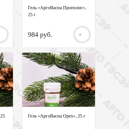
Гель «АргоВасна Прополис»,
25 г
984 руб.
+
 25
Гель «АргоВасна Орех», 25 г