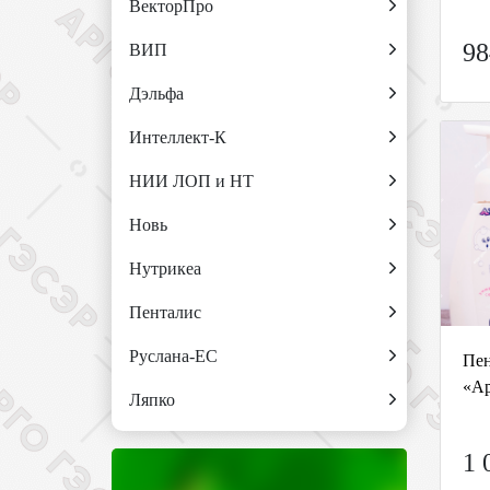
ВекторПро
98
ВИП
Дэльфа
Интеллект-К
НИИ ЛОП и НТ
Новь
Нутрикеа
Пенталис
Руслана-ЕС
Пен
«Ар
Ляпко
1 