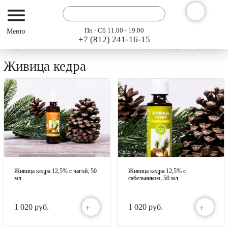
Пн - Сб 11.00 - 19.00
+7 (812) 241-16-15
Интернет-магазин АРГО ГЭСЭР
Каталог
Кедровая продукция Арго
Ж
Живица кедра
Живица кедра 12,5% с чагой, 50
Живица кедра 12,5% с
мл
сабельником, 50 мл
+
+
1 020 руб.
1 020 руб.