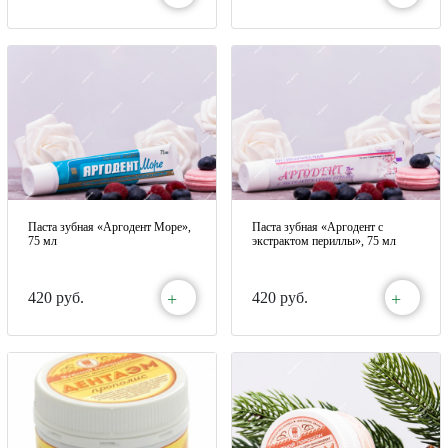
Паста зубная «Аргодент Море»,
Паста зубная «Аргодент с
75 мл
экстрактом периллы», 75 мл
+
+
420 руб.
420 руб.