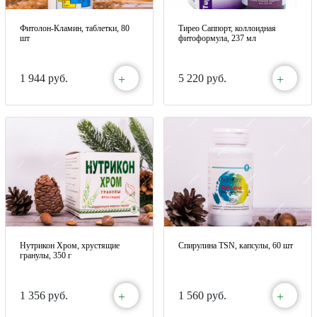
Фитолон-Кламин, таблетки, 80
Тирео Саппорт, коллоидная
шт
фитоформула, 237 мл
+
+
1 944 руб.
5 220 руб.
Нутрикон Хром, хрустящие
Спирулина TSN, капсулы, 60 шт
гранулы, 350 г
+
+
1 356 руб.
1 560 руб.