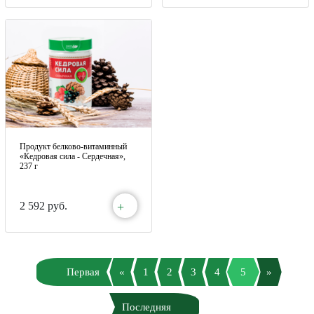
Продукт белково-витаминный
«Кедровая сила - Сердечная»,
237 г
+
2 592 руб.
Первая
«
1
2
3
4
5
»
Последняя