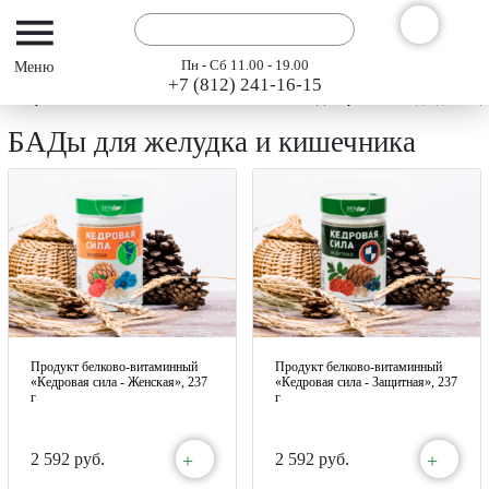
Пн - Сб 11.00 - 19.00
+7 (812) 241-16-15
Интернет-магазин АРГО ГЭСЭР
Каталог
БАДы Арго
БАДы для желуд
БАДы для желудка и кишечника
Продукт белково-витаминный
Продукт белково-витаминный
«Кедровая сила - Женская», 237
«Кедровая сила - Защитная», 237
г
г
+
+
2 592 руб.
2 592 руб.