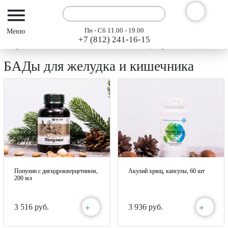
Пн - Сб 11.00 - 19.00
+7 (812) 241-16-15
Интернет-магазин АРГО ГЭСЭР
Каталог
БАДы Арго
БАДы для желуд
БАДы для желудка и кишечника
Популин с дигидрокверцетином,
Акулий хрящ, капсулы, 60 шт
200 мл
+
+
3 516 руб.
3 936 руб.