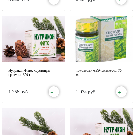
Нутрикон Фито, хрустящие
Токсидонт-май+, жидкость, 75
гранулы, 350 г
мл
+
+
1 356 руб.
1 074 руб.