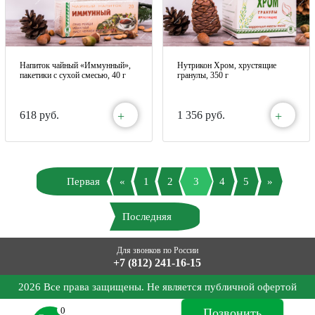
Напиток чайный «Иммунный»,
Нутрикон Хром, хрустящие
пакетики с сухой смесью, 40 г
гранулы, 350 г
+
+
618 руб.
1 356 руб.
Первая
«
1
2
3
4
5
»
Последняя
Для звонков по России
+7 (812) 241-16-15
2026 Все права защищены. Не является публичной офертой
0
Позвонить