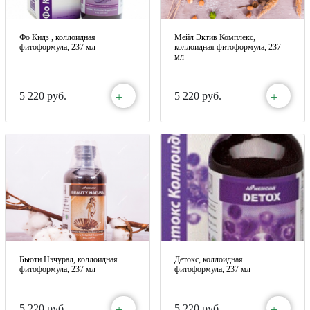
Фо Кидз , коллоидная
Мейл Эктив Комплекс,
фитоформула, 237 мл
коллоидная фитоформула, 237
мл
+
+
5 220 руб.
5 220 руб.
Бьюти Нэчурал, коллоидная
Детокс, коллоидная
фитоформула, 237 мл
фитоформула, 237 мл
+
+
5 220 руб.
5 220 руб.