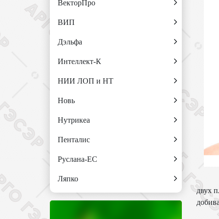
ВекторПро
ВИП
Дэльфа
Интеллект-К
НИИ ЛОП и НТ
Новь
Нутрикеа
Пенталис
Руслана-ЕС
Ляпко
двух п
добива