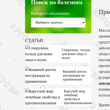
Поиск по болезням
При
Выберите заболевание
Масса
приме
СТАТЬИ
средст
заболе
Спирулина: польза
област
для кожи лица и
волос
пасси
приле
органо
Кошачий коготь
инструкция по
осуще
применению
аппли
влияни
Барсучий жир:
исполь
лечебные
свойства и
противопоказания
Время