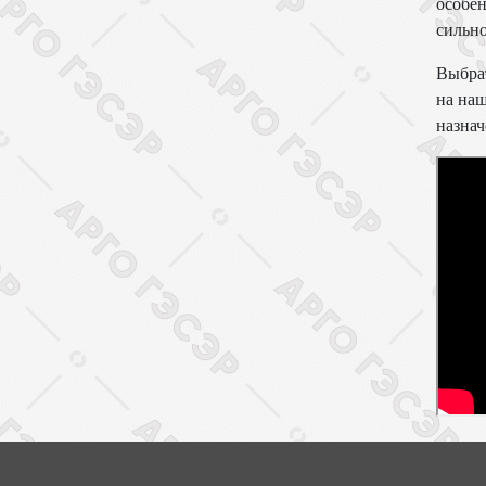
особен
сильно
Выбрат
на наш
назнач