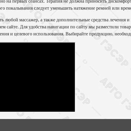
но на первых сеансах. Терапия не должна приносить дискомфо
го покалывания следует уменьшить натяжение ремней или време
ь любой массажер, а также дополнительные средства лечения 
ем сайте. Для удобства навигации по сайту мы разместили товар
ения и целевого использования. Выбирайте продукцию, необхо