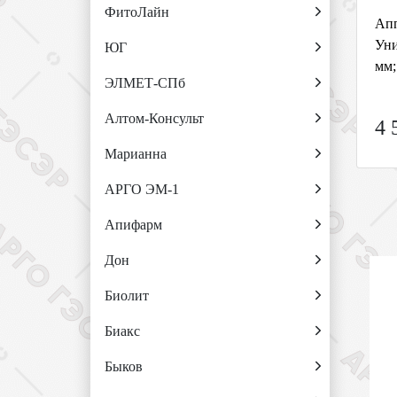
ФитоЛайн
Апп
Уни
ЮГ
мм;
ЭЛМЕТ-СПб
Алтом-Консульт
4 
Марианна
АРГО ЭМ-1
Апифарм
Дон
Биолит
Биакс
Быков