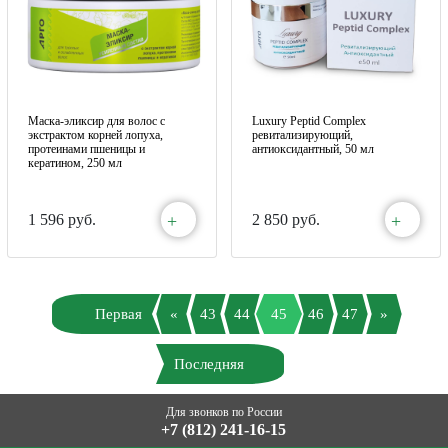
Маска-эликсир для волос с
Luxury Peptid Complex
экстрактом корней лопуха,
ревитализирующий,
протеинами пшеницы и
антиоксидантный, 50 мл
кератином, 250 мл
+
+
1 596 руб.
2 850 руб.
Первая
«
43
44
45
46
47
»
Последняя
Для звонков по России
+7 (812) 241-16-15