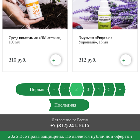
Среда питательная «ЭМ-патока»,
Эмульсия «Рициниол
100 мл
Укропный», 15 мл
+
+
310 руб.
312 руб.
Первая
«
1
2
3
4
5
»
Последняя
Для звонков по России
+7 (812) 241-16-15
2026 Все права защищены. Не является публичной офертой