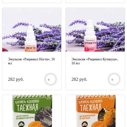
Эмульсия «Рициниол Ногти», 10
Эмульсия «Рициниол Кутикула»,
мл
10 мл
+
+
282 руб.
282 руб.