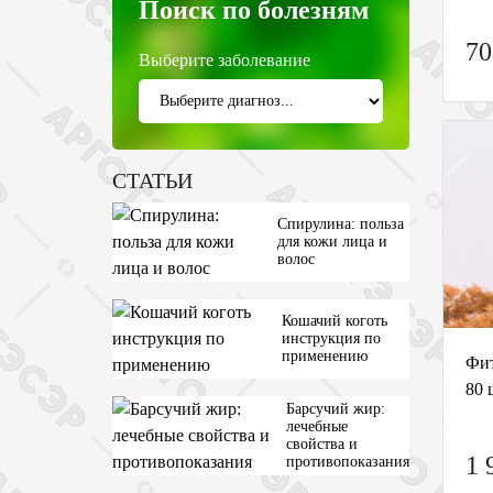
Поиск по болезням
70
Выберите заболевание
СТАТЬИ
Спирулина: польза
для кожи лица и
волос
Кошачий коготь
инструкция по
применению
Фит
80 
Барсучий жир:
лечебные
свойства и
1 
противопоказания