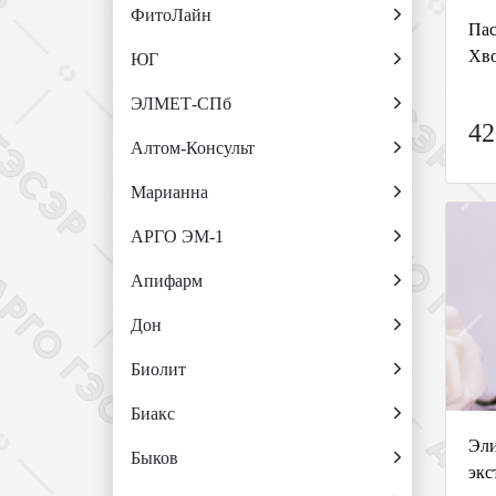
ФитоЛайн
Пас
Хво
ЮГ
ЭЛМЕТ-СПб
42
Алтом-Консульт
Марианна
АРГО ЭМ-1
Апифарм
Дон
Биолит
Биакс
Эли
Быков
экс