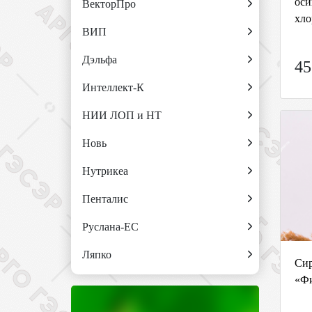
оси
ВекторПро
хло
ВИП
Дэльфа
45
Интеллект-К
НИИ ЛОП и НТ
Новь
Нутрикеа
Пенталис
Руслана-ЕС
Ляпко
Сир
«Фи