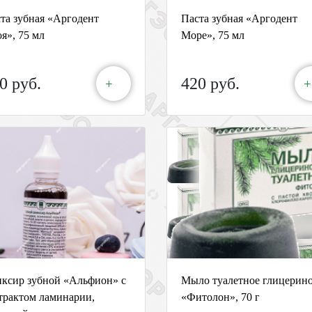
та зубная «Аргодент
Паста зубная «Аргодент
я», 75 мл
Море», 75 мл
0 руб.
420 руб.
+
+
ксир зубной «Альфион» с
Мыло туалетное глицерин
трактом ламинарии,
«Фитолон», 70 г