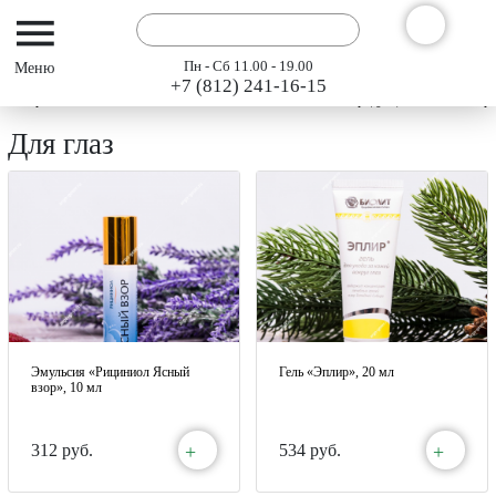
Пн - Сб 11.00 - 19.00
+7 (812) 241-16-15
Интернет-магазин АРГО ГЭСЭР
Каталог
Каталог продукции 2023
При
Для глаз
Эмульсия «Рициниол Ясный
Гель «Эплир», 20 мл
взор», 10 мл
+
+
312 руб.
534 руб.