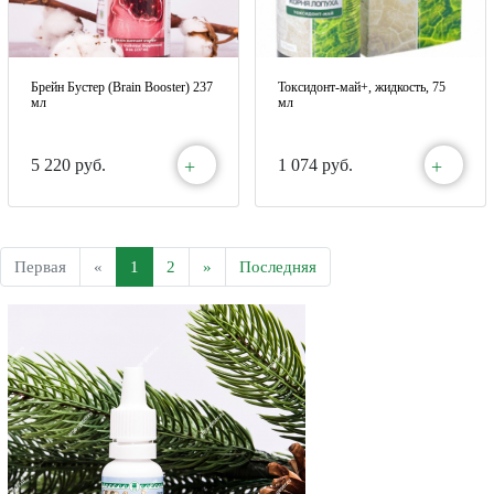
Брейн Бустер (Brain Booster) 237
Токсидонт-май+, жидкость, 75
мл
мл
+
+
5 220 руб.
1 074 руб.
Первая
«
1
2
»
Последняя