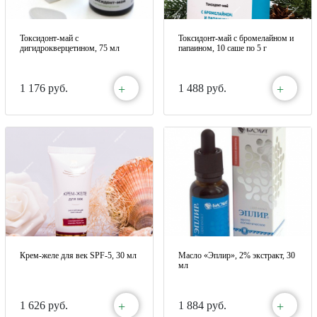
Токсидонт-май с
Токсидонт-май с бромелайном и
дигидрокверцетином, 75 мл
папаином, 10 саше по 5 г
+
+
1 176 руб.
1 488 руб.
Крем-желе для век SPF-5, 30 мл
Масло «Эплир», 2% экстракт, 30
мл
+
+
1 626 руб.
1 884 руб.