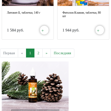
Литовит-Б, таблетки, 140 г
Фитолон-Кламин, таблетки, 80
шт
+
+
1 584 руб.
1 944 руб.
Первая
«
1
2
»
Последняя