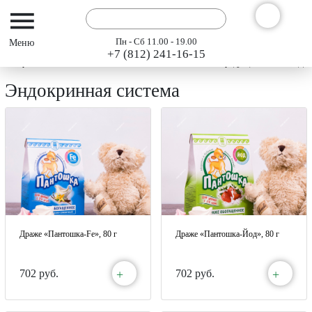
Пн - Сб 11.00 - 19.00
+7 (812) 241-16-15
Интернет-магазин АРГО ГЭСЭР
Каталог
Каталог продукции 2023
Для
Эндокринная система
Драже «Пантошка-Fe», 80 г
Драже «Пантошка-Йод», 80 г
+
+
702 руб.
702 руб.