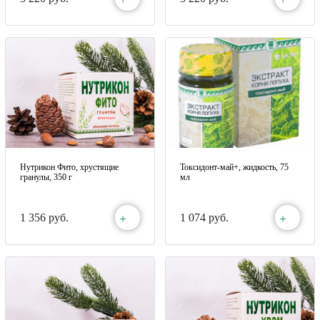
Нутрикон Фито, хрустящие
Токсидонт-май+, жидкость, 75
гранулы, 350 г
мл
+
+
1 356 руб.
1 074 руб.