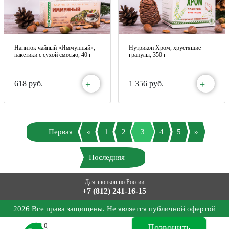
Напиток чайный «Иммунный»,
Нутрикон Хром, хрустящие
пакетики с сухой смесью, 40 г
гранулы, 350 г
+
+
618 руб.
1 356 руб.
Первая
«
1
2
3
4
5
»
Последняя
Для звонков по России
+7 (812) 241-16-15
2026 Все права защищены. Не является публичной офертой
0
Позвонить