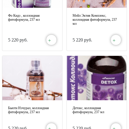
Фо Кидз , коллоидная
Мейл Эктив Комплекс,
фитоформула, 237 мл
коллоидная фитоформула, 237
мл
+
+
5 220 руб.
5 220 руб.
Бьюти Нэчурал, коллоидная
Детокс, коллоидная
фитоформула, 237 мл
фитоформула, 237 мл
+
+
5 220 руб.
5 220 руб.