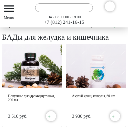
Пн - Сб 11.00 - 19.00
+7 (812) 241-16-15
Интернет-магазин АРГО ГЭСЭР
Каталог
БАДы Арго
БАДы для желуд
БАДы для желудка и кишечника
Популин с дигидрокверцетином,
Акулий хрящ, капсулы, 60 шт
200 мл
+
+
3 516 руб.
3 936 руб.