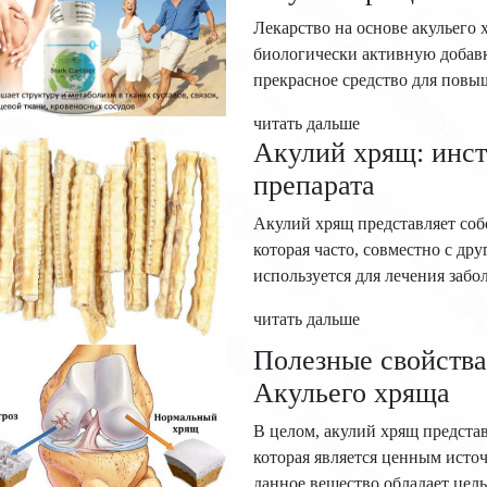
Лекарство на основе акульего
биологически активную добавку
прекрасное средство для повы
читать дальше
Акулий хрящ: инс
препарата
Акулий хрящ представляет соб
которая часто, совместно с др
используется для лечения забо
читать дальше
Полезные свойства
Акульего хряща
В целом, акулий хрящ предста
которая является ценным исто
данное вещество обладает цел