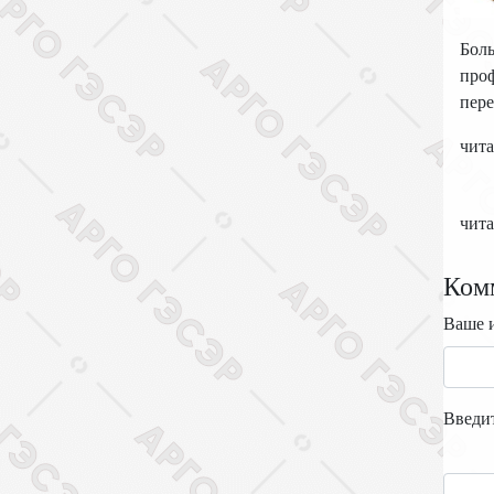
Боль
проф
пере
чита
чита
Ком
Ваше 
Введи