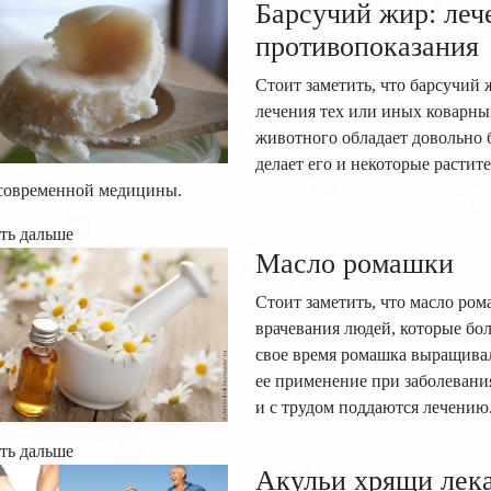
Барсучий жир: леч
противопоказания
Стоит заметить, что барсучий 
лечения тех или иных коварных
животного обладает довольно 
делает его и некоторые раст
 современной медицины.
ть дальше
Масло ромашки
Стоит заметить, что масло ром
врачевания людей, которые бо
свое время ромашка выращивал
ее применение при заболевани
и с трудом поддаются лечению
ть дальше
Акульи хрящи лека