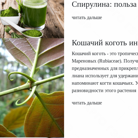
Спирулина: польза
читать дальше
Кошачий коготь и
Кошачий коготь - это тропичес
Мареновых (Rubiaceae). Получи
предназначенных для прикрепл
лиана использует для удержани
напоминают когти кошачьих. Ун
разновидности этого растения
читать дальше