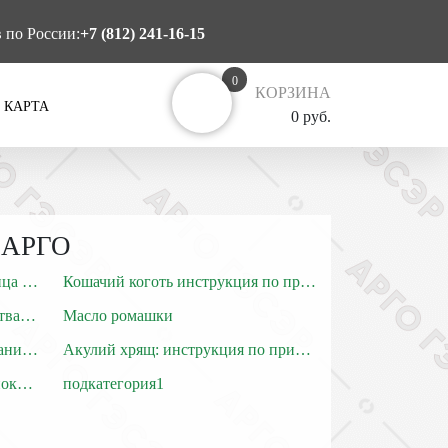
в по России:
+7 (812) 241-16-15
0
КОРЗИНА
 КАРТА
0 руб.
х АРГО
Спирулина: польза для кожи лица и волос
Кошачий коготь инструкция по применению
Барсучий жир: лечебные свойства и противопоказания
Масло ромашки
Акульи хрящи лекарство: описание и свойства
Акулий хрящ: инструкция по применению препарата
Полезные свойства и противопоказания Акульего хряща
подкатегория1