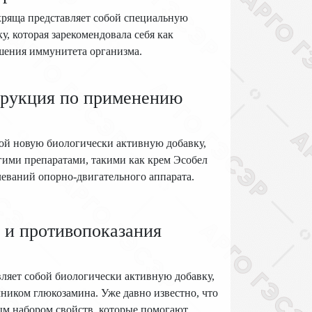
 хряща представляет собой специальную
, которая зарекомендовала себя как
шения иммунитета организма.
трукция по применению
ой новую биологически активную добавку,
угими препаратами, такими как крем Эсобел
леваний опорно-двигательного аппарата.
 и противопоказания
вляет собой биологически активную добавку,
чником глюкозамина. Уже давно известно, что
ым набором свойств, которые помогают