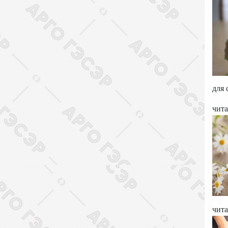
для
чита
чита