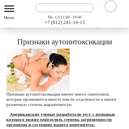
Пн - Сб 11.00 - 19.00
+7 (812) 241-16-15
Интернет-магазин АРГО ГЭСЭР
Статьи
Статьи по здоровью
Признаки
Признаки аутоинтоксикации
Признаки аутоинтоксикации имеют много симптомов,
которые проявляются вместе или по отдельности и имеют
различную степень выраженности.
Американские ученые разработали тест, с помощью
которого можно определить степень загрязненности
организма и состояние вашего иммунитета: