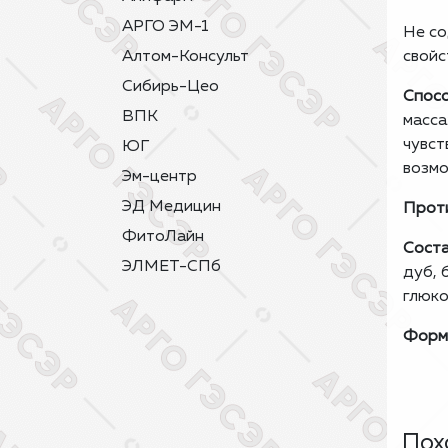
АРГО ЭМ-1
Не со
Алтом-Консульт
свойс
Сибирь-Цео
Спосо
ВПК
масса
чувст
ЮГ
возмо
Эм-центр
ЭД Медицин
Проти
ФитоЛайн
Соста
ЭЛМЕТ-СПб
дуб, 
глюко
Форм
Пох