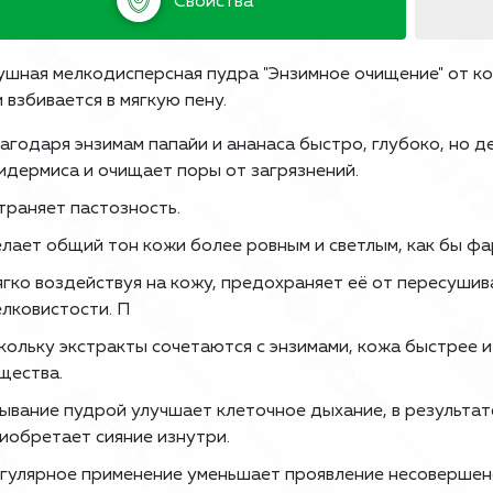
Свойства
шная мелкодисперсная пудра "Энзимное очищение" от ко
 взбивается в мягкую пену.
агодаря энзимам папайи и ананаса быстро, глубоко, но 
идермиса и очищает поры от загрязнений.
траняет пастозность.
лает общий тон кожи более ровным и светлым, как бы фа
гко воздействуя на кожу, предохраняет её от пересуши
лковистости. П
кольку экстракты сочетаются с энзимами, кожа быстрее 
щества.
ывание пудрой улучшает клеточное дыхание, в результат
иобретает сияние изнутри.
гулярное применение уменьшает проявление несовершенс