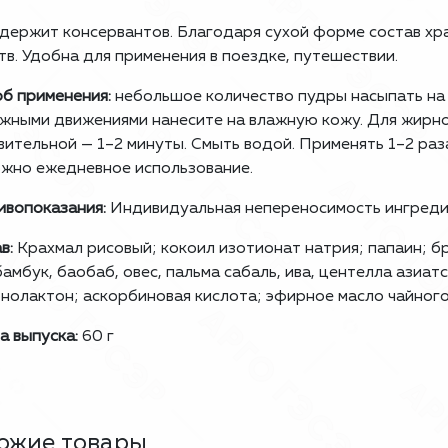
держит консервантов. Благодаря сухой форме состав хра
тв. Удобна для применения в поездке, путешествии.
б применения:
небольшое количество пудры насыпать на 
жными движениями нанесите на влажную кожу. Для жирно
вительной — 1–2 минуты. Смыть водой. Применять 1–2 раза
жно ежедневное использование.
вопоказания:
Индивидуальная непереносимость ингреди
в:
Крахмал рисовый; кокоил изотионат натрия; папаин; бр
бамбук, баобаб, овес, пальма сабаль, ива, центелла азиат
нолактон; аскорбиновая кислота; эфирное масло чайного
а выпуска:
60 г
ожие товары