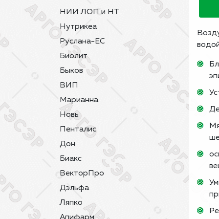
НИИ ЛОП и НТ
Нутрикеа
Возду
Руслана-ЕС
водой
Биолит
Бл
Быков
эп
ВИП
Ус
Марианна
Де
Новь
Мя
Пенталис
ше
Дон
ос
Биакс
ве
ВекторПро
Ум
Дэльфа
пр
Ляпко
Ре
Апифарм