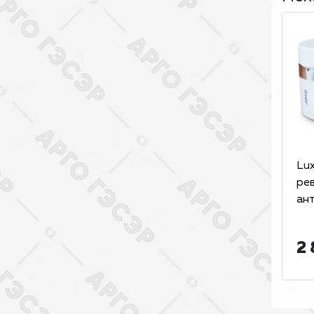
Lux
ре
ан
2 