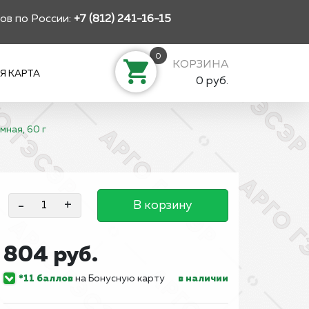
ов по России:
+7 (812) 241-16-15
0
КОРЗИНА
Я КАРТА
0 руб.
мная, 60 г
-
+
В корзину
804 руб.
*11 баллов
на Бонусную карту
в наличии