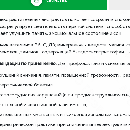
Свойства
екс растительных экстрактов помогает сохранить спокой
са, регулирует деятельность нервной системы, способств
ает улучшить память, эмоциональное состояние и сон.
ник витаминов В6, С, Д3; минеральных веществ: магния, с
енолов (танинов), содержащей 5-гидрокситриптофан, L-
ендации по применению:
Для профилактики и усиления 
рушений внимания, памяти, повышенной тревожности, ра
пертонической болезни;
гетососудистых нарушений (в т.ч. предменструальном си
когольной и никотиновой зависимости;
и повышенных умственных и психоэмоциональных нагрузк
гериатрической практике: при снижении интеллектуальны