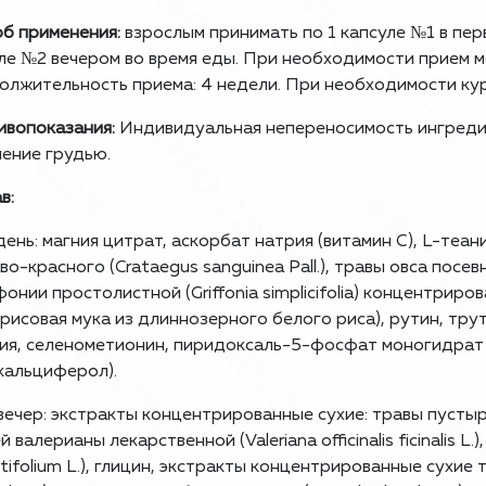
б применения:
взрослым принимать по 1 капсуле №1 в перв
ле №2 вечером во время еды. При необходимости прием м
лжительность приема: 4 недели. При необходимости кур
вопоказания:
Индивидуальная непереносимость ингреди
ение грудью.
в:
день: магния цитрат, аскорбат натрия (витамин С), L-теа
во-красного (Crataegus sanguinea Pall.), травы овса посев
онии простолистной (Griffonia simplicifolia) концентриро
(рисовая мука из длиннозерного белого риса), рутин, тру
ия, селенометионин, пиридоксаль-5-фосфат моногидрат 
кальциферол).
вечер: экстракты концентрированные сухие: травы пустырн
й валерианы лекарственной (Valeriana officinalis ficinalis L
tifolium L.), глицин, экстракты концентрированные сухие