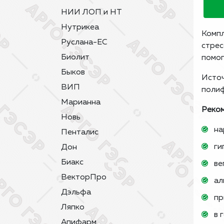
НИИ ЛОП и НТ
Нутрикеа
Компл
Руслана-ЕС
стрес
Биолит
помог
Быков
Источ
ВИП
полиф
Марианна
Реком
Новь
на
Пенталис
ги
Дон
Биакс
ве
ВекторПро
ал
Дэльфа
пр
Ляпко
в 
Апифарм