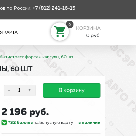
ов по России:
+7 (812) 241-16-15
0
КОРЗИНА
Я КАРТА
0 руб.
Антистресс форте», капсулы, 60 шт
Ы, 60 ШТ
-
+
В корзину
2 196 руб.
*32 баллов
на Бонусную карту
в наличии