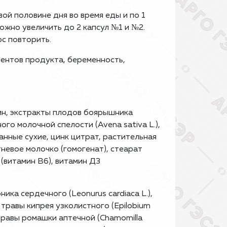
ой половине дня во время еды и по 1
ожно увеличить до 2 капсул №1 и №2.
с повторить.
ентов продукта, беременность,
нин, экстракты плодов боярышника
ного молочной спелости (Avena sativa L.),
ванные сухие, цинк цитрат, растительная
тневое молочко (гомогенат), стеарат
(витамин В6), витамин Д3
ика сердечного (Leonurus cardiaca L.),
.), травы кипрея узколистного (Epilobium
 травы ромашки аптечной (Chamomilla