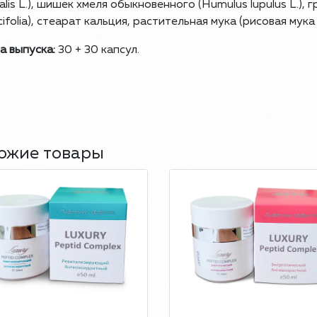
inalis L.), шишек хмеля обыкновенного (Humulus lupulus L.)
icifolia), стеарат кальция, растительная мука (рисовая мук
 выпуска:
30 + 30 капсул.
ожие товары