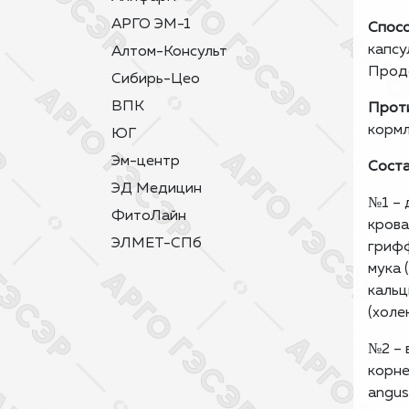
АРГО ЭМ-1
Спосо
капсу
Алтом-Консульт
Продо
Сибирь-Цео
ВПК
Проти
кормл
ЮГ
Эм-центр
Соста
ЭД Медицин
№1 – 
ФитоЛайн
крова
ЭЛМЕТ-СПб
грифф
мука 
кальц
(холе
№2 – 
корне
angus