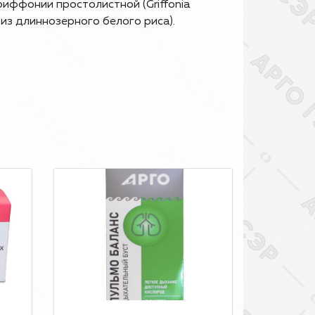
, гриффонии простолистной (Griffonia
а из длиннозерного белого риса).