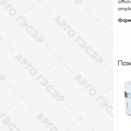
offic
simpl
Форма
Пох