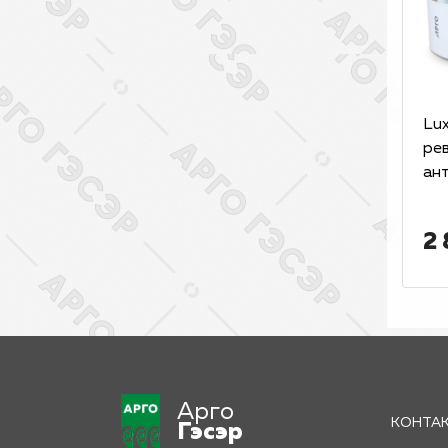
Lux
ре
ан
2 
Арго
КОНТА
Гэсэр