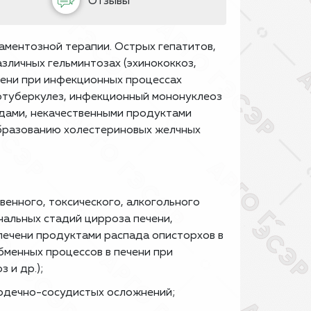
Отзывы
аментозной терапии. Острых гепатитов,
зличных гельминтозах (эхинококкоз,
чени при инфекционных процессах
дотуберкулез, инфекционный мононуклеоз
одами, некачественными продуктами
образованию холестериновых желчных
венного, токсического, алкогольного
чальных стадий цирроза печени,
печени продуктами распада описторхов в
бменных процессов в печени при
 и др.);
сердечно-сосудистых осложнений;