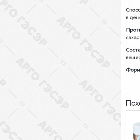
Спосо
в ден
Проти
сахар
Соста
вещес
Форма
Пох