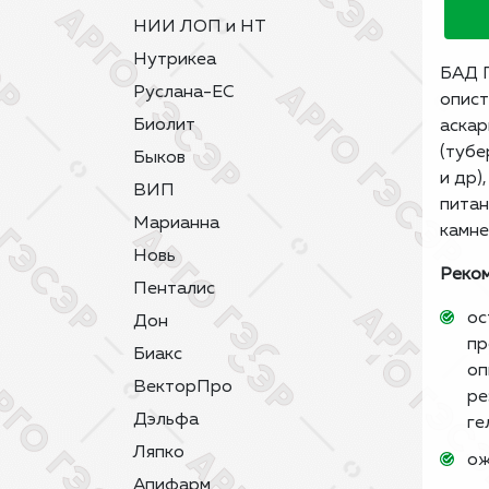
НИИ ЛОП и НТ
Нутрикеа
БАД Г
Руслана-ЕС
опист
Биолит
аскар
(тубе
Быков
и др)
ВИП
питан
Марианна
камне
Новь
Реком
Пенталис
ос
Дон
пр
Биакс
оп
ВекторПро
ре
Дэльфа
ге
Ляпко
ож
Апифарм