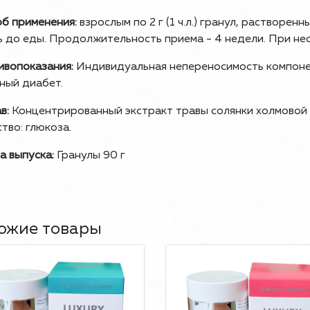
б применения:
взрослым по 2 г (1 ч.л.) гранул, растворен
ь до еды. Продолжительность приема - 4 недели. При н
вопоказания:
Индивидуальная непереносимость компонен
ный диабет.
в:
Концентрированный экстракт травы солянки холмовой (Sa
тво: глюкоза.
 выпуска:
Гранулы 90 г
ожие товары