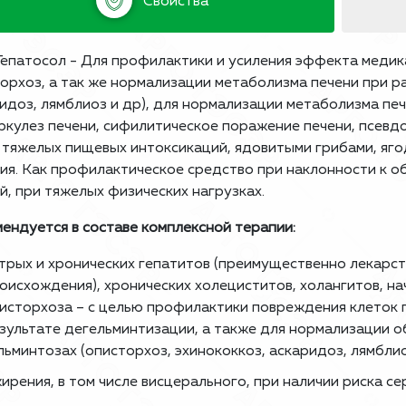
Свойства
епатосол - Для профилактики и усиления эффекта медик
орхоз, а так же нормализации метаболизма печени при ра
идоз, лямблиоз и др), для нормализации метаболизма пе
ркулез печени, сифилитическое поражение печени, псев
, тяжелых пищевых интоксикаций, ядовитыми грибами, яг
ия. Как профилактическое средство при наклонности к 
й, при тяжелых физических нагрузках.
ендуется в составе комплексной терапии:
трых и хронических гепатитов (преимущественно лекарст
оисхождения), хронических холециститов, холангитов, на
исторхоза – с целью профилактики повреждения клеток 
зультате дегельминтизации, а также для нормализации о
льминтозах (описторхоз, эхинококкоз, аскаридоз, лямблиоз
ирения, в том числе висцерального, при наличии риска 