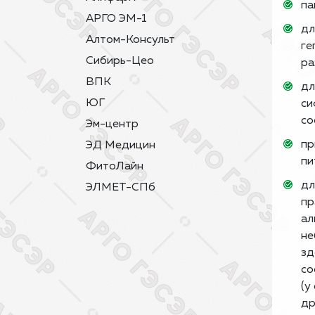
па
АРГО ЭМ-1
дл
Алтом-Консульт
ге
Сибирь-Цео
ра
ВПК
дл
ЮГ
си
со
Эм-центр
пр
ЭД Медицин
пи
ФитоЛайн
дл
ЭЛМЕТ-СПб
пр
ал
не
зд
со
(у
др