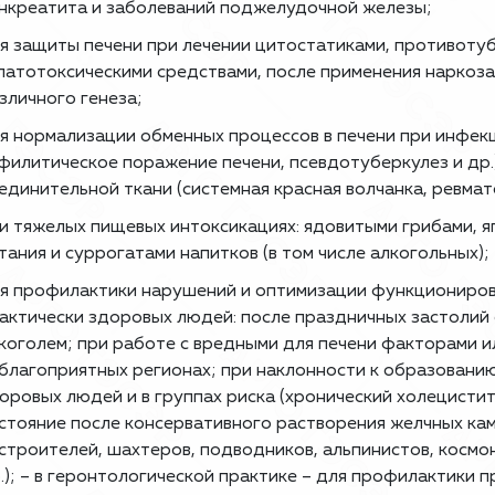
нкреатита и заболеваний поджелудочной железы;
я защиты печени при лечении цитостатиками, противоту
патотоксическими средствами, после применения наркоз
зличного генеза;
я нормализации обменных процессов в печени при инфекц
филитическое поражение печени, псевдотуберкулез и др
единительной ткани (системная красная волчанка, ревмат
и тяжелых пищевых интоксикациях: ядовитыми грибами, 
тания и суррогатами напитков (в том числе алкогольных);
я профилактики нарушений и оптимизации функциониров
актически здоровых людей: после праздничных застолий 
коголем; при работе с вредными для печени факторами и
благоприятных регионах; при наклонности к образовани
оровых людей и в группах риска (хронический холецисти
стояние после консервативного растворения желчных кам
 строителей, шахтеров, подводников, альпинистов, косм
.); – в геронтологической практике – для профилактики 