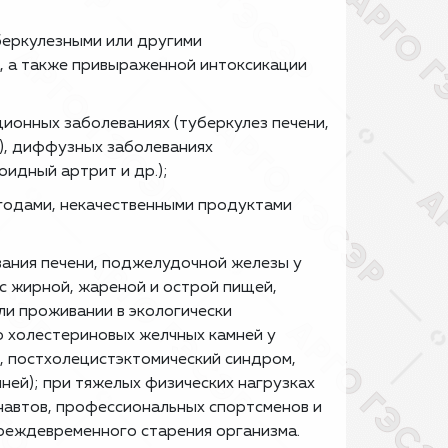
беркулезными или другими
а, а также привыраженной интоксикации
ионных заболеваниях (туберкулез печени,
.), диффузных заболеваниях
оидный артрит и др.);
ягодами, некачественными продуктами
ания печени, поджелудочной железы у
с жирной, жареной и острой пищей,
ли проживании в экологически
ю холестериновых желчных камней у
т, постхолецистэктомический синдром,
ней); при тяжелых физических нагрузках
онавтов, профессиональных спортсменов и
преждевременного старения организма.