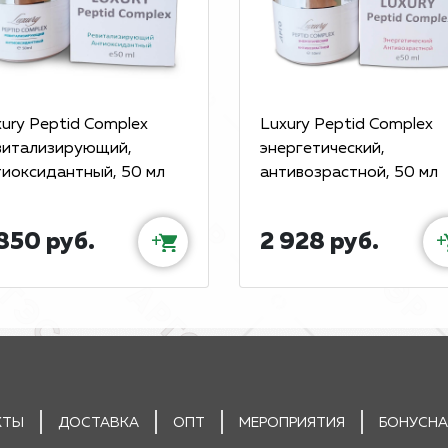
ury Peptid Complex
Luxury Peptid Complex
витализирующий,
энергетический,
тиоксидантный, 50 мл
антивозрастной, 50 мл
850 руб.
2 928 руб.
+
+
КТЫ
ДОСТАВКА
ОПТ
МЕРОПРИЯТИЯ
БОНУСНА