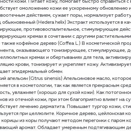
ности кожи. Питает кожу, помогает быстро справиться с
бствует омоложению кожи ее ускоренному обновлению и
воотечным действием, сужает поры, нормализует работу
 обыкновенный
(Hedera helix) Экстракт используется в 
ирующее, противовоспалительное, стимулирующее действ
ерирующих кремах в сочетании с другими растительными
, также кофейное дерево (Coffea L.) В косметической про
нента, оказывающего тонизирующее, стимулирующее, де
еллюлитных кремах и обертываниях для тела, активизир
ляцию крови, тонизирует и укрепляет кожу. Активизируе
щает эпидермальный обмен.
ий апельсин
(Citrus sinensis) Апельсиновое масло, котор
няется в косметологии, так как является прекрасным сре
ость, увлажняет (хорошо для сухой кожи). Как потогонн
нов из отечной кожи, при этом благоприятно влияет на с
бствует лечению дерматита. Повышает тургор кожи, ст
ьзуется при целлюлите. Коричное дерево, цейлонская к
 корицы из коры получают методом перегонки с паром к
вающий аромат. Обладает умеренным подтягивающим дей