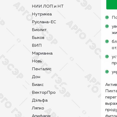
НИИ ЛОП и НТ
Нутрикеа
По
Руслана-ЕС
ув
Биолит
жи
Быков
бл
ВИП
от
Марианна
ус
Новь
пр
Пенталис
ук
Дон
Биакс
Акти
Пихта
ВекторПро
перег
Дэльфа
выраж
Ляпко
проду
Апифарм
фитон