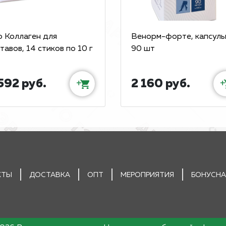
о Коллаген для
Венорм-форте, капсулы
тавов, 14 стиков по 10 г
90 шт
592 руб.
2 160 руб.
+
+
КТЫ
ДОСТАВКА
ОПТ
МЕРОПРИЯТИЯ
БОНУСНА