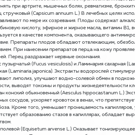
нять при артрите, мышечных болях, ревматизме, бронхит
ц стручковый
(Capsicum annuum L.) В лечебных целях исп
авливают по мере их созревания. Плоды содержат алкал
биновую кислоту, эфирное и жирное масла, витамин В1, в
ьзуется в качестве компонента, оказывающего антимикр
твие. Препараты плодов обладают отвлекающим, обезб
вием. При нанесении препаратов перца на кожу проявляе
ей. Перец раздражает нервные окончания.
с пузырчатый
(Fucus vesiculosis) и
Ламинария сахарная
(Lam
кая
(Laminaria japonica). Экстракты водорослей стимули
вают липолиз, улучшают водно-солевой обмен в подкожн
сти, выводят токсины и продукты жизнедеятельности кл
ан конский
обыкновенный (Aesculus hippocastanum L.) Эк
ных сосудов, ускоряет кровоток в венах, что препятству
оза. Кроме того, уменьшает проницаемость капилляров,
тствует образованию стазов в капиллярах, обладает в
твом.
 полевой
(Equisetum arvense L.) Оказывает тонизирующее