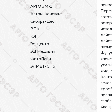
приме
АРГО ЭМ-1
Пере
Алтом-Консульт
загот
Сибирь-Цео
аскор
ВПК
испол
дейс
ЮГ
дейст
Эм-центр
пузыр
ЭД Медицин
Фуку
ФитоЛайн
японс
усили
ЭЛМЕТ-СПб
жидко
Кашт
веноз
тромб
препя
свойс
Хвощ