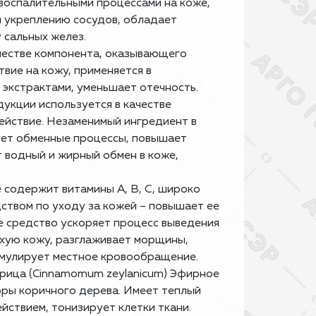
 воспалительными процессами на коже,
 укреплению сосудов, обладает
 сальных желез.
качестве компонента, оказывающего
ие на кожу, применяется в
 экстрактами, уменьшает отечность.
дукции используется в качестве
йствие. Незаменимый ингредиент в
ует обменные процессы, повышает
т водный и жирный обмен в коже,
ое содержит витамины А, В, С, широко
дством по уходу за кожей – повышает ее
ое средство ускоряет процесс выведения
ухую кожу, разглаживает морщины,
имулирует местное кровообращение.
орица (Cinnamomum zeylanicum) Эфирное
оры коричного дерева. Имеет теплый
ствием, тонизирует клетки ткани.