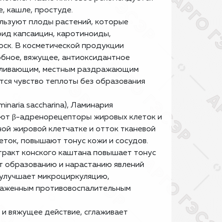
е, кашле, простуде.
ользуют плоды растений, которые
оид капсаицин, каротиноиды,
оск. В косметической продукции
обное, вяжущее, антиоксидантное
оливающим, местным раздражающим
тся чувство теплоты без образования
inaria saccharina),
Ламинария
руют β-адренорецепторы жировых клеток и
ой жировой клетчатке и отток тканевой
еток, повышают тонус кожи и сосудов.
стракт конского каштана повышает тонус
ет образованию и нарастанию явлений
 улучшает микроциркуляцию,
ыраженным противовоспалительным
 и вяжущее действие, сглаживает