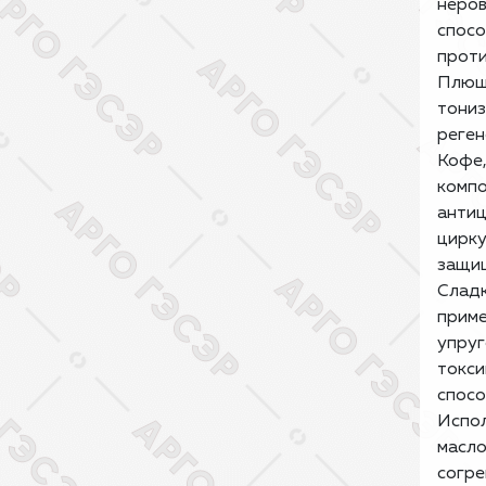
неров
спосо
проти
Плющ
тониз
реген
Кофе
компо
антиц
цирку
защи
Сладк
приме
упруг
токси
спосо
Испол
масло
согре