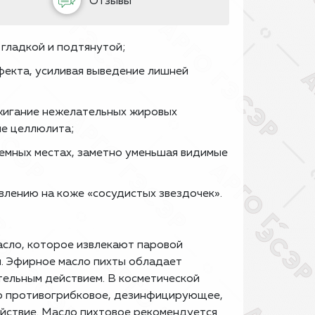
Отзывы
 гладкой и подтянутой;
екта, усиливая выведение лишней
сжигание нежелательных жировых
ие целлюлита;
лемных местах, заметно уменьшая видимые
влению на коже «сосудистых звездочек».
 масло, которое извлекают паровой
ы. Эфирное масло пихты обладает
ельным действием. В косметической
го противогрибковое, дезинфицирующее,
йствие. Масло пихтовое рекомендуется