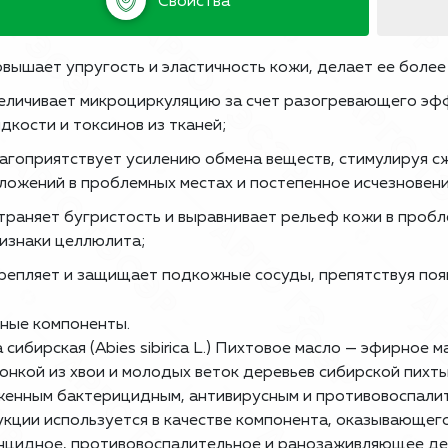
Свойства
вышает упругость и эластичность кожи, делает ее более
еличивает микроциркуляцию за счет разогревающего эфф
дкости и токсинов из тканей;
агоприятствует усилению обмена веществ, стимулируя 
ложений в проблемных местах и постепенное исчезновен
траняет бугристость и выравнивает рельеф кожи в проб
изнаки целлюлита;
репляет и защищает подкожные сосуды, препятствуя поя
вные компоненты
.
 сибирская
(Abies sibirica L.) Пихтовое масло — эфирное
онкой из хвои и молодых веток деревьев сибирской пихт
енным бактерицидным, антивирусным и противовоспалит
кции используется в качестве компонента, оказывающе
цидное, противовоспалительное и ранозаживляющее де