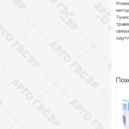
Розм
метод
Тунис
травя
связы
одутл
Пох