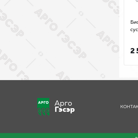
Би
сус
2 
Арго
КОНТА
Гэсэр