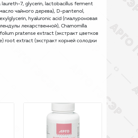
laureth-7, glycerin, lactobacillus ferment
е масло чайного дерева), D-pantenol,
exylglycerin, hyaluronic acid (гиалуроновая
 календулы лекарственной), Chamomilla
ifolium pratense extract (экстракт цветков
ice) root extract (экстракт корней солодки