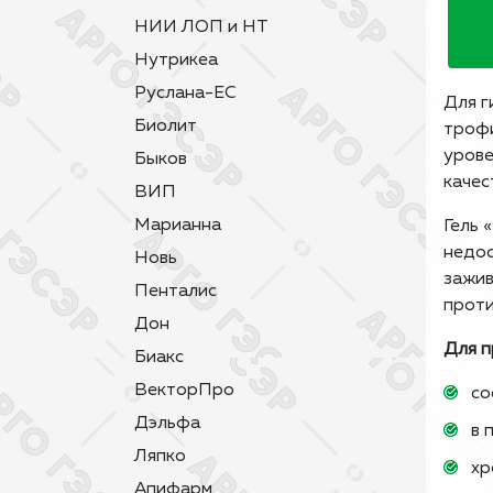
НИИ ЛОП и НТ
Нутрикеа
Руслана-ЕС
Для г
Биолит
трофи
урове
Быков
качес
ВИП
Марианна
Гель 
недос
Новь
зажив
Пенталис
проти
Дон
Для п
Биакс
ВекторПро
со
Дэльфа
в 
Ляпко
хр
Апифарм