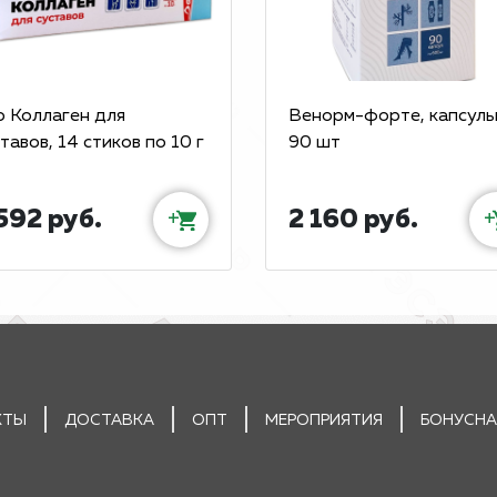
о Коллаген для
Венорм-форте, капсулы
тавов, 14 стиков по 10 г
90 шт
592 руб.
2 160 руб.
+
+
КТЫ
ДОСТАВКА
ОПТ
МЕРОПРИЯТИЯ
БОНУСНА