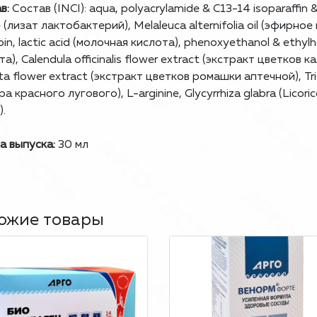
в:
Состав (INCI): aqua, polyacrylamide & C13-14 isoparaffin & 
e (лизат лактобактерий), Melaleuca alternifolia oil (эфирно
oin, lactic acid (молочная кислота), phenoxyethanol & ethylh
та), Calendula officinalis flower extract (экстракт цветков
ita flower extract (экстракт цветков ромашки аптечной), Tr
ра красного лугового), L-arginine, Glycyrrhiza glabra (Licor
).
 выпуска:
30 мл
ожие товары