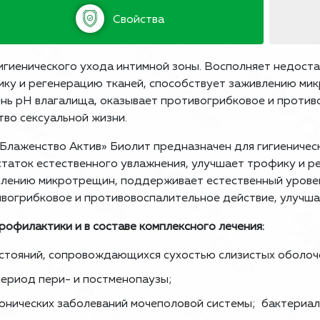
Свойства
игиенического ухода интимной зоны. Восполняет недоста
ку и регенерацию тканей, способствует заживлению ми
нь pH влагалища, оказывает противогрибковое и против
тво сексуальной жизни.
«Блаженство Актив» Биолит предназначен для гигиеничес
таток естественного увлажнения, улучшает трофику и р
лению микротрещин, поддерживает естественный уровен
вогрибковое и противовоспалительное действие, улучша
рофилактики и в составе комплексного лечения:
стояний, сопровождающихся сухостью слизистых оболоч
период пери- и постменопаузы;
онических заболеваний мочеполовой системы; бактериал