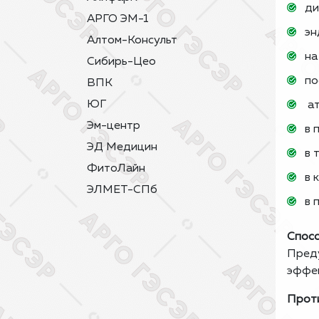
ди
АРГО ЭМ-1
эн
Алтом-Консульт
на
Сибирь-Цео
по
ВПК
ЮГ
ат
Эм-центр
в 
ЭД Медицин
в 
ФитоЛайн
в 
ЭЛМЕТ-СПб
в 
Спосо
Преду
эффек
Проти