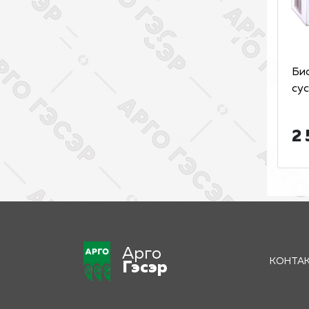
Би
сус
2 
Арго
КОНТА
Гэсэр