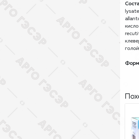
Соста
lysat
allant
кисло
recut
клеве
голой
Форма
Пох