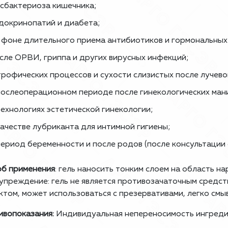
сбактериоза кишечника;
докринопатий и диабета;
 фоне длительного приема антибиотиков и гормональных
сле ОРВИ, гриппа и других вирусных инфекций;
рофических процессов и сухости слизистых после лучево
послеоперационном периоде после гинекологических ман
технологиях эстетической гинекологии;
качестве лубриканта для интимной гигиены;
период беременности и после родов (после консультации 
б применения
: гель наносить тонким слоем на область н
преждение: гель не является противозачаточным средст
том, может использоваться с презервативами, легко смыв
вопоказания:
Индивидуальная непереносимость ингредие