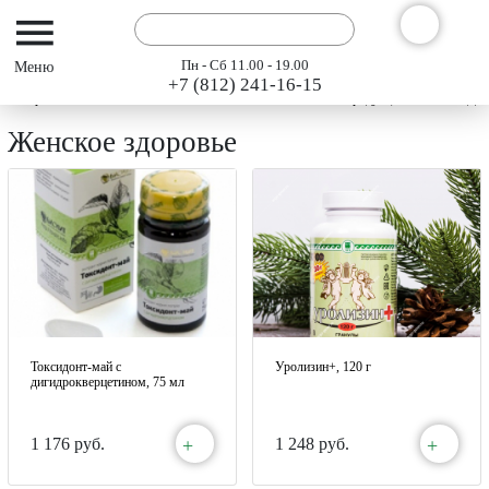
Пн - Сб 11.00 - 19.00
+7 (812) 241-16-15
Интернет-магазин АРГО ГЭСЭР
Каталог
Каталог продукции 2023
Для
Женское здоровье
Токсидонт-май с
Уролизин+, 120 г
дигидрокверцетином, 75 мл
+
+
1 176 руб.
1 248 руб.