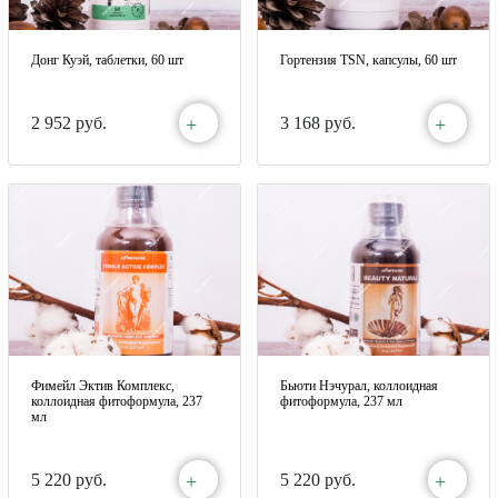
Донг Куэй, таблетки, 60 шт
Гортензия TSN, капсулы, 60 шт
+
+
2 952 руб.
3 168 руб.
Фимейл Эктив Комплекс,
Бьюти Нэчурал, коллоидная
коллоидная фитоформула, 237
фитоформула, 237 мл
мл
+
+
5 220 руб.
5 220 руб.