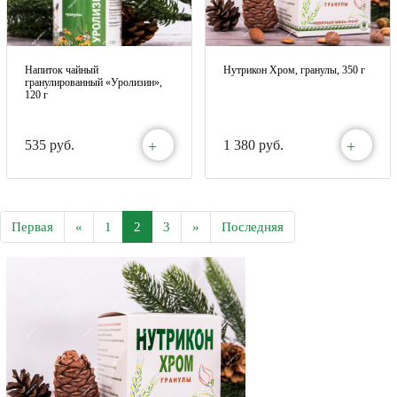
Напиток чайный
Нутрикон Хром, гранулы, 350 г
гранулированный «Уролизин»,
120 г
+
+
535 руб.
1 380 руб.
Первая
«
1
2
3
»
Последняя