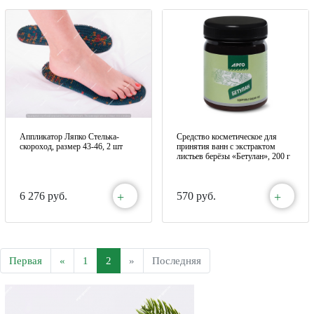
Аппликатор Ляпко Стелька-
Средство косметическое для
скороход, размер 43-46, 2 шт
принятия ванн с экстрактом
листьев берёзы «Бетулан», 200 г
+
+
6 276 руб.
570 руб.
Первая
«
1
2
»
Последняя